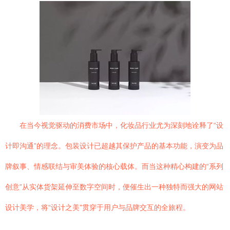
在当今视觉驱动的消费市场中，化妆品行业尤为深刻地诠释了“设
计即沟通”的理念。包装设计已超越其保护产品的基本功能，演变为品
牌叙事、情感联结与审美体验的核心载体。而当这种精心构建的“系列
创意”从实体货架延伸至数字空间时，便催生出一种独特而强大的网站
设计美学，将“设计之美”贯穿于用户与品牌交互的全旅程。