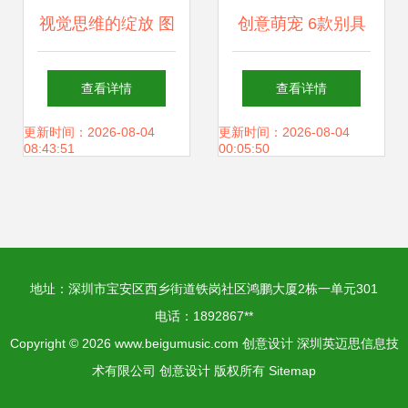
视觉思维的绽放 图
创意萌宠 6款别具
形创意与创意设计
一格的宠物用品设
查看详情
查看详情
的交融之美
计灵感，助力网站
更新时间：2026-08-04
更新时间：2026-08-04
08:43:51
00:05:50
建设脱颖而出
地址：深圳市宝安区西乡街道铁岗社区鸿鹏大厦2栋一单元301
电话：1892867**
Copyright © 2026
www.beigumusic.com
创意设计
深圳英迈思信息技
术有限公司
创意设计
版权所有
Sitemap